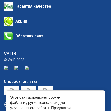
Гарантия качества
Акции
Обратная связь
VALIR
© ValiR 2023
Способы оплаты
Этот сайт использует cookie-
+7 (927) 309-07-28
файлы и другие технологии для
улучшения его работы. Продолжая